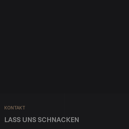
9/7/2023
BEST ONLINE EDUCATION MARKETING
AGENCY
READ MORE

KONTAKT
LASS UNS SCHNACKEN