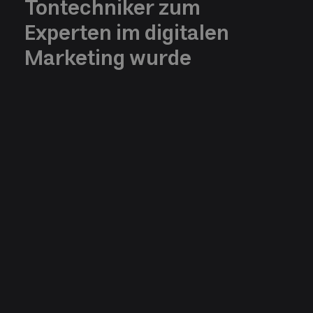
Tontechniker zum
Experten im digitalen
Marketing wurde
Category
Writen by
Michel Bart
Web Design
Date
5/23/2023