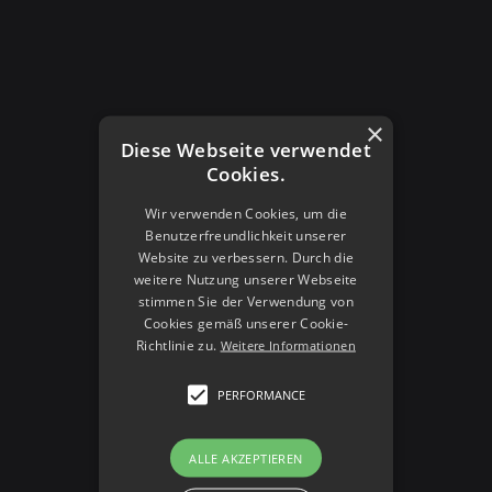
bulk actions and immediate actions.
×
bulk actions
Diese Webseite verwendet
and immediate actions.
Cookies.
Wir verwenden Cookies, um die
Benutzerfreundlichkeit unserer
Website zu verbessern. Durch die
weitere Nutzung unserer Webseite
stimmen Sie der Verwendung von
Cookies gemäß unserer Cookie-
Richtlinie zu.
Weitere Informationen
PERFORMANCE
ALLE AKZEPTIEREN