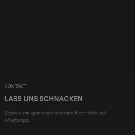
9/7/2023
BEST ONLINE EDUCATION MARKETING
AGENCY
READ MORE

KONTAKT
LASS UNS SCHNACKEN
Schreib mir gerne einfach eine Nachricht auf
WhatsApp!