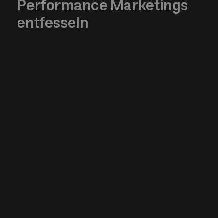
Performance Marketings
entfesseln
Category
Writen by
Michel Bart
Webflow Design
Date
5/23/2023
Combined with elements of