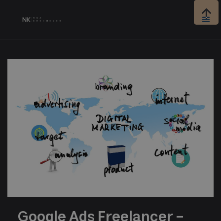

Google Ads Freelancer –