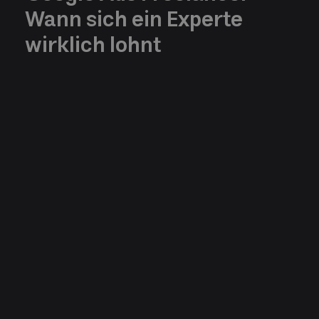
Wann sich ein Experte
wirklich lohnt
Category
Writen by
Date
Michel Bart
3/17/2026