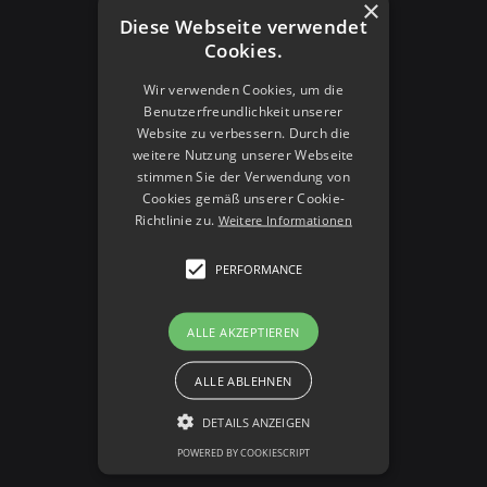
×
Diese Webseite verwendet
Cookies.
Wir verwenden Cookies, um die
Benutzerfreundlichkeit unserer
Website zu verbessern. Durch die
weitere Nutzung unserer Webseite
stimmen Sie der Verwendung von
Cookies gemäß unserer Cookie-
Richtlinie zu.
Weitere Informationen
PERFORMANCE
3/17/2026
ALLE AKZEPTIEREN
META ADS FÜR KMU – FACEBOOK &
INSTAGRAM WERBUNG DIE
ALLE ABLEHNEN
FUNKTIONIERT
READ MORE

DETAILS ANZEIGEN
POWERED BY COOKIESCRIPT