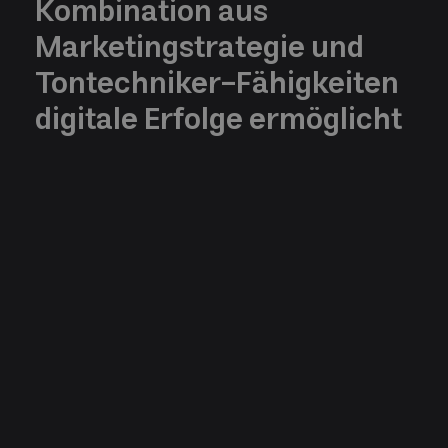
Kombination aus
Marketingstrategie und
Tontechniker-Fähigkeiten
digitale Erfolge ermöglicht
Category
Writen by
Date
Michel Bart
5/23/2023
UI Design
Combined with elements of french typography
and visually restrained