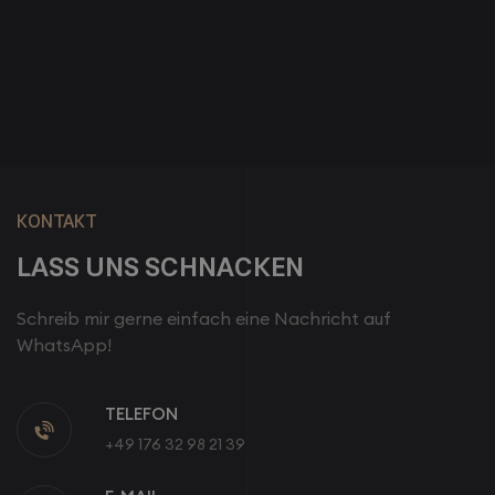
9/7/2023
BEST ONLINE EDUCATION MARKETING
AGENCY
READ MORE

KONTAKT
LASS UNS SCHNACKEN
Schreib mir gerne einfach eine Nachricht auf
WhatsApp!
TELEFON

+49 176 32 98 21 39