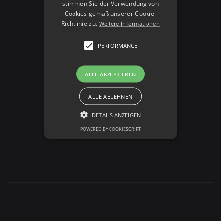
stimmen Sie der Verwendung von
and immediate actions.
Cookies gemäß unserer Cookie-
Richtlinie zu.
Weitere Informationen
PERFORMANCE
ALLE AKZEPTIEREN
ALLE ABLEHNEN
DETAILS ANZEIGEN
POWERED BY COOKIESCRIPT
Performance
Design
System
Hierachy
Performance-Cookies sammeln
Informationen darüber, wie Besucher
eine Webseite nutzen, z. B. Analyse-
Cookies. Diese Cookies können nicht
verwendet werden, um einen
bestimmten Besucher direkt zu
identifizieren.